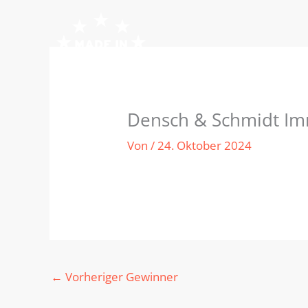
Zum
Inhalt
springen
Densch & Schmidt I
Von
/
24. Oktober 2024
←
Vorheriger Gewinner