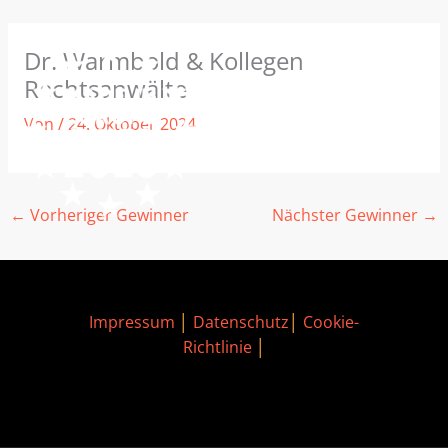
Zum
MAIN
Dr. Warmbold & Kollegen
Inhalt
MEN
Rechtsanwälte
springen
Von
/
24. Oktober 2024
←
Vorheriger Gewinner
Nächster Gewinner
→
Impressum
│
Datenschutz
│
Cookie-
Richtlinie
│