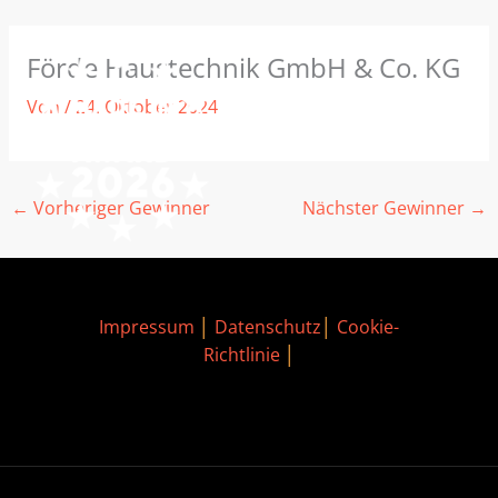
Zum
MAIN
Förde Haustechnik GmbH & Co. KG
Inhalt
MEN
springen
Von
/
24. Oktober 2024
←
Vorheriger Gewinner
Nächster Gewinner
→
Impressum
│
Datenschutz
│
Cookie-
Richtlinie
│