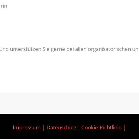
rin
und unterstützen Sie gerne bei allen organisatorischen und
Impressum
│
Datenschutz
│
Cookie-Richtlinie
│