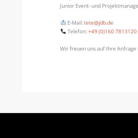
Junior Event- und Projektmanage
E-Mail:
tete@jdb.de
Telefon:
+49 (0)160 7813120
Wir freuen uns auf Ihre Anfrage 